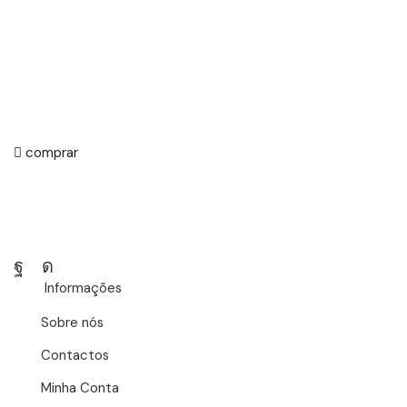
Caixa
surpresa
NOVA
COLEÇÃO
comprar
Facebook
Instagram
Informações
Sobre nós
Contactos
Minha Conta