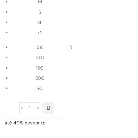
M
S
XL
+2
5€
10€
15€
20€
+3
Quantidade
de
até 40% desconto
Mystery
box/