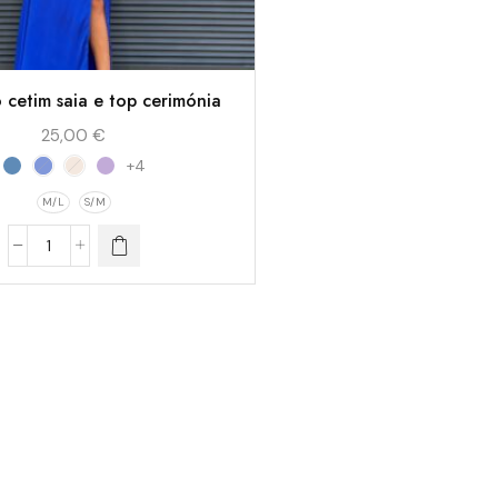
 cetim saia e top cerimónia
25,00
€
+4
M/L
S/M