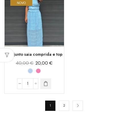
NOVO
Conjunto saia comprida e top
40,00
€
20,00
€
1
2