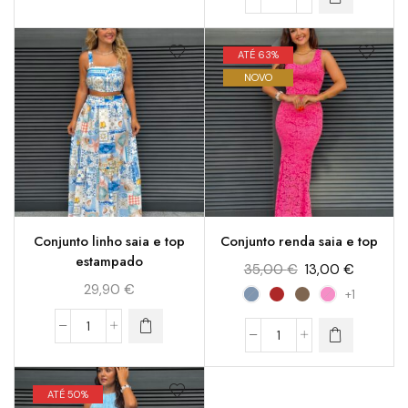
ATÉ 63%
NOVO
Conjunto linho saia e top
Conjunto renda saia e top
estampado
35,00
€
13,00
€
29,90
€
+1
ATÉ 50%