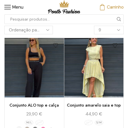
Menu
Carrinho
Conjunto ALO top e calça
Conjunto amarelo saia e top
29,90
€
44,90
€
M/L
S/M
M/L
S/M