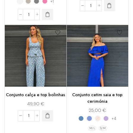
+1
Conjunto calça e top bolinhas
Conjunto cetim saia e top
cerimónia
49,90
€
25,00
€
+4
M/L
S/M