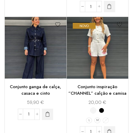
NOVO
Conjunto ganga de calça,
Conjunto inspiração
casaca e cinto
“CHANNEL” calção e camisa
59,90
€
20,00
€
L
M
S