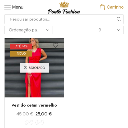
Menu
Carrinho
ATÉ 44%
NOVO
ESGOTADO
Vestido cetim vermelho
45,00
€
25,00
€
L/XL
S/M