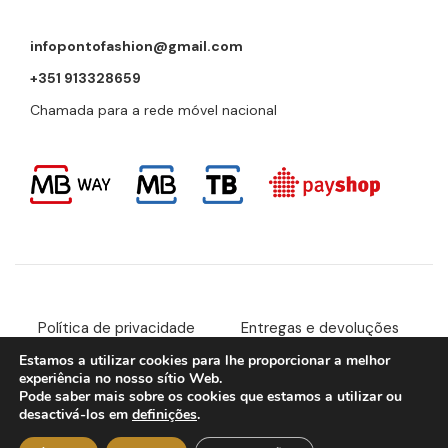
infopontofashion@gmail.com
+351 913328659
Chamada para a rede móvel nacional
Política de privacidade
Entregas e devoluções
Estamos a utilizar cookies para lhe proporcionar a melhor
Livro de reclamações
RAL e RLL
experiência no nosso sítio Web.
Pode saber mais sobre os cookies que estamos a utilizar ou
Copyright © 2023 Ponto Fashion. Desenvolvido por
Vítor
desactivá-los em
definições
.
Carneiro