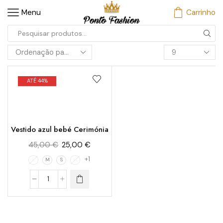
Menu
Carrinho
ATÉ 44%
Vestido azul bebé Cerimónia
45,00
€
25,00
€
+1
L
M
S
XL