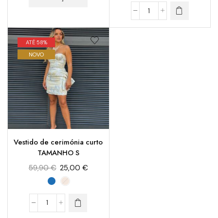
ATÉ 58%
NOVO
Vestido de cerimónia curto
TAMANHO S
59,90
€
25,00
€