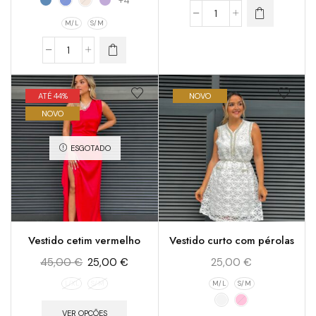
+4
M/L
S/M
ATÉ 44%
NOVO
NOVO
ESGOTADO
Vestido cetim vermelho
Vestido curto com pérolas
45,00
€
25,00
€
25,00
€
L/XL
S/M
M/L
S/M
VER OPÇÕES