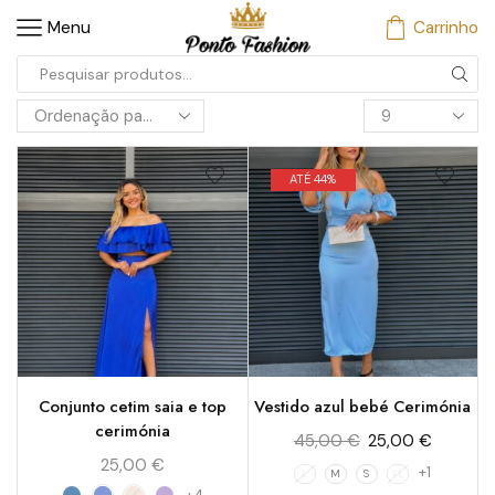
Menu
Carrinho
ATÉ 44%
Conjunto cetim saia e top
Vestido azul bebé Cerimónia
cerimónia
45,00
€
25,00
€
25,00
€
+1
L
M
S
XL