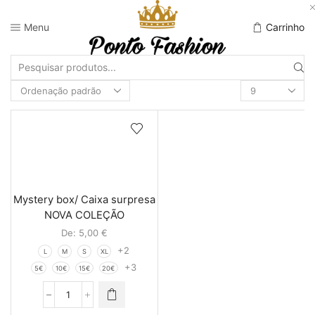
Menu
Carrinho
Mystery box/ Caixa surpresa
NOVA COLEÇÃO
De:
5,00
€
+2
L
M
S
XL
+3
5€
10€
15€
20€