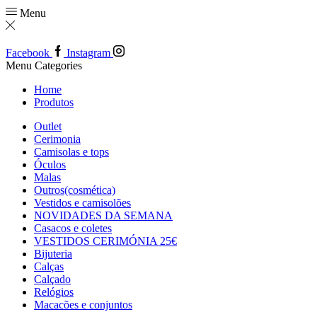
Menu
Facebook
Instagram
Menu
Categories
Home
Produtos
Outlet
Cerimonia
Camisolas e tops
Óculos
Malas
Outros(cosmética)
Vestidos e camisolões
NOVIDADES DA SEMANA
Casacos e coletes
VESTIDOS CERIMÓNIA 25€
Bijuteria
Calças
Calçado
Relógios
Macacões e conjuntos