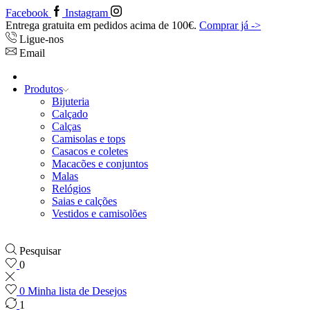
Facebook
Instagram
Entrega gratuita em pedidos acima de 100€.
Comprar já ->
Ligue-nos
Email
Produtos
Bijuteria
Calçado
Calças
Camisolas e tops
Casacos e coletes
Macacões e conjuntos
Malas
Relógios
Saias e calções
Vestidos e camisolões
Pesquisar
0
0
Minha lista de Desejos
1