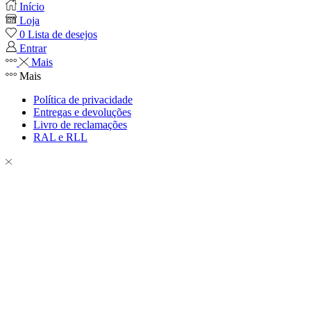
Início
Loja
0
Lista de desejos
Entrar
Mais
Mais
Política de privacidade
Entregas e devoluções
Livro de reclamações
RAL e RLL