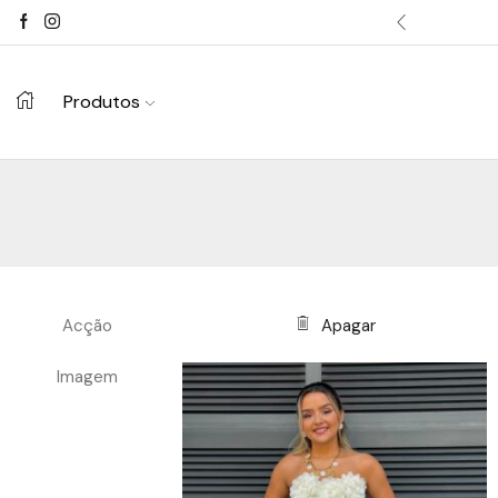
dos acima de 100€.
Comprar já ->
Produtos
Acção
Apagar
Imagem