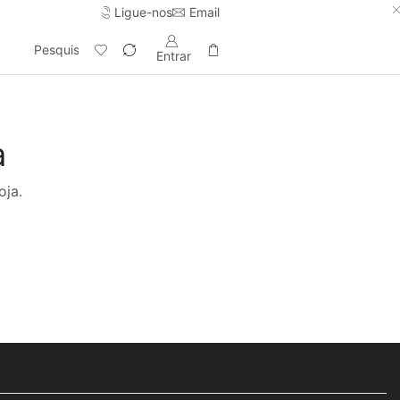
Ligue-nos
Email
Entrega gratuita em pedidos acima de 100€.
Comprar já ->
Pesquisar
Entrar
a
oja.