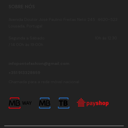
SOBRE NÓS
Avenida Doutor José Paulino Freitas Neto 245 4620-523
Lousada, Portugal
Segunda a Sábado 10h às 12:30
/ 14:00h às 19:00h
infopontofashion@gmail.com
+351 913328659
Chamada para a rede móvel nacional