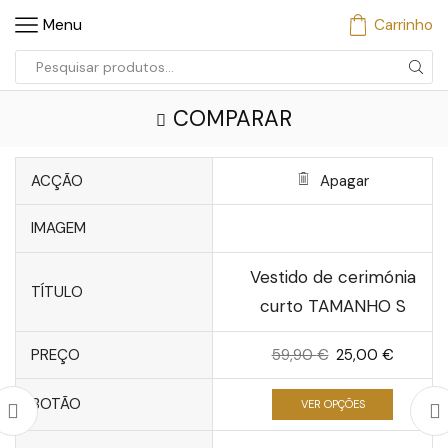
Menu
Carrinho
Entrada
de
COMPARAR
pesquisa
ACÇÃO
Apagar
IMAGEM
Vestido de cerimónia
TÍTULO
curto TAMANHO S
PREÇO
59,90
€
O
25,00
€
O
preço
preço
BOTÃO
VER OPÇÕES
original
atual
era:
é: