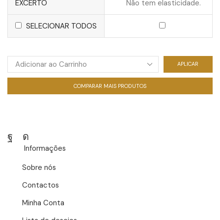
EXCERTO
Não tem elasticidade.
59,90 €.
25,00 €
SELECIONAR TODOS
APLICAR
COMPARAR MAIS PRODUTOS
Facebook
Instagram
Informações
Sobre nós
Contactos
Minha Conta