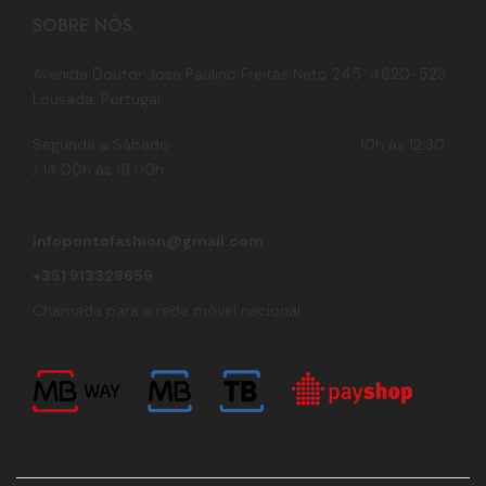
SOBRE NÓS
Avenida Doutor José Paulino Freitas Neto 245 4620-523
Lousada, Portugal
Segunda a Sábado 10h às 12:30
/ 14:00h às 19:00h
infopontofashion@gmail.com
+351 913328659
Chamada para a rede móvel nacional