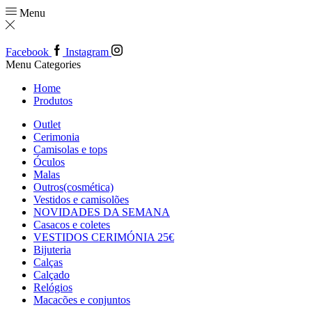
Menu
Facebook
Instagram
Menu
Categories
Home
Produtos
Outlet
Cerimonia
Camisolas e tops
Óculos
Malas
Outros(cosmética)
Vestidos e camisolões
NOVIDADES DA SEMANA
Casacos e coletes
VESTIDOS CERIMÓNIA 25€
Bijuteria
Calças
Calçado
Relógios
Macacões e conjuntos