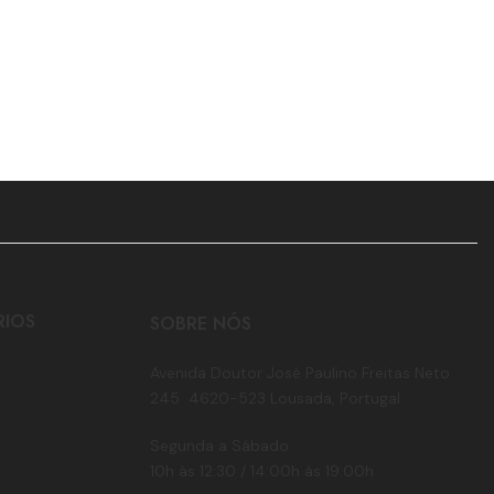
RIOS
SOBRE NÓS
Avenida Doutor José Paulino Freitas Neto
245 4620-523 Lousada, Portugal
Segunda a Sábado
10h às 12:30 / 14:00h às 19:00h