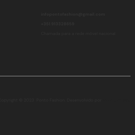
infopontofashion@gmail.com
+351 913328659
Chamada para a rede móvel nacional
Copyright © 2023 Ponto Fashion. Desenvolvido por
Vítor Carneiro