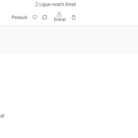
Ligue-nos
Email
Entrega gratuita em pedidos acima de 100€.
Comprar já ->
Pesquisar
Entrar
a!