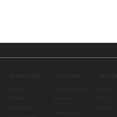
INFORMAÇÕES
CATEGORIAS
ACESSÓ
Sobre nós
Casacos e Coletes
Bijutaria
Contactos
Macacões e
Malas
Conjuntos
Minha Conta
Relógios
Saias e Calções
Lista de desejos