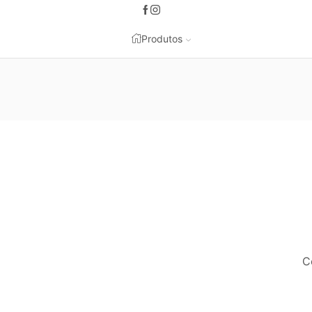
Entrega gratuita em pedidos acima de 100€.
Comprar já ->
Produtos
C