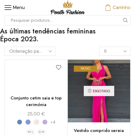
Menu
Carrinho
As últimas tendências femininas
Época 2023.
NOVO
ESGOTADO
Conjunto cetim saia e top
cerimónia
25,00
€
+4
Vestido comprido sereia
M/L
S/M