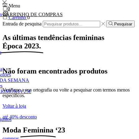
Menu
0
m
CARRINHO DE COMPRAS
Carrinho
0
Entrada de pesquisa
Pesquisar
As últimas tendências femininas
Época 2023.
s
a)
Não foram encontrados produtos
solões
 DA SEMANA
es
Verifique a sua ortografia ou volte a pesquisar com termos menos
RIMÓNIA 25€
específicos.
Voltar à loja
até 40% desconto
juntos
Moda
Feminina
‘23
comprar