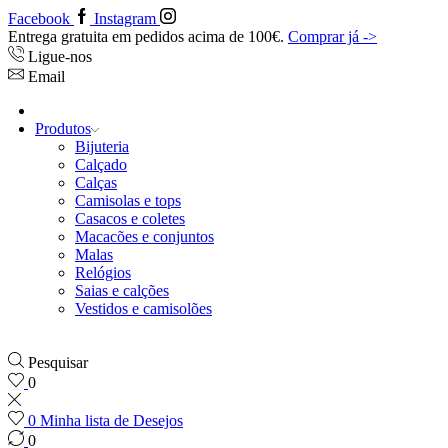
Facebook
Instagram
Entrega gratuita em pedidos acima de 100€.
Comprar já ->
Ligue-nos
Email
Produtos
Bijuteria
Calçado
Calças
Camisolas e tops
Casacos e coletes
Macacões e conjuntos
Malas
Relógios
Saias e calções
Vestidos e camisolões
Pesquisar
0
0
Minha lista de Desejos
0