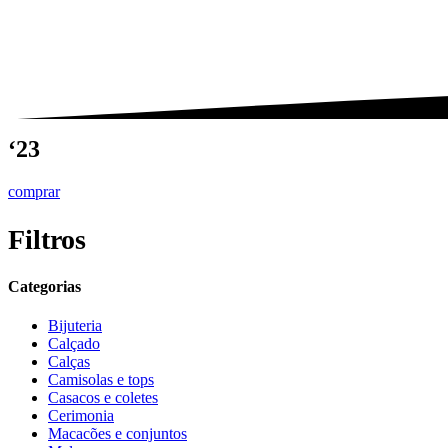
‘23
comprar
Filtros
Categorias
Bijuteria
Calçado
Calças
Camisolas e tops
Casacos e coletes
Cerimonia
Macacões e conjuntos