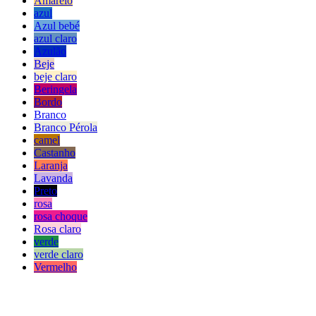
Amarelo
azul
Azul bebé
azul claro
Azulão
Beje
beje claro
Beringela
Bordo
Branco
Branco Pérola
camel
Castanho
Laranja
Lavanda
Preto
rosa
rosa choque
Rosa claro
verde
verde claro
Vermelho