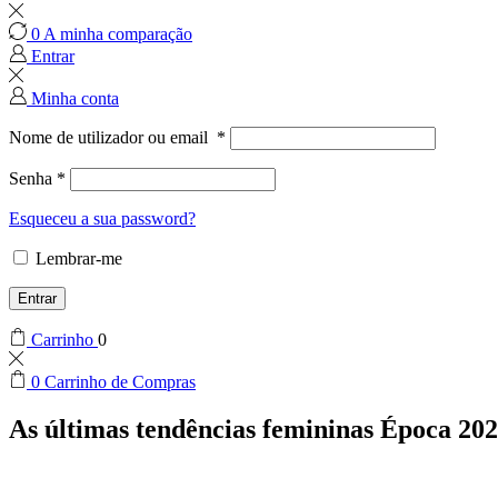
0
A minha comparação
Entrar
Minha conta
Nome de utilizador ou email
*
Senha
*
Esqueceu a sua password?
Lembrar-me
Entrar
Carrinho
0
0
Carrinho de Compras
As últimas tendências femininas
Época 202