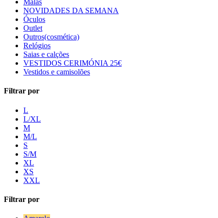
Malas
NOVIDADES DA SEMANA
Óculos
Outlet
Outros(cosmética)
Relógios
Saias e calções
VESTIDOS CERIMÓNIA 25€
Vestidos e camisolões
Filtrar por
L
L/XL
M
M/L
S
S/M
XL
XS
XXL
Filtrar por