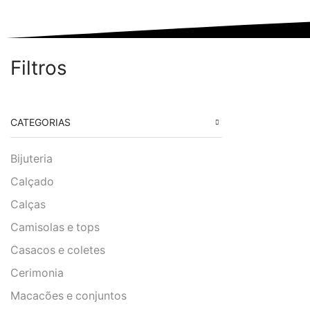
Filtros
CATEGORIAS
Bijuteria
Calçado
Calças
Camisolas e tops
Casacos e coletes
Cerimonia
Macacões e conjuntos