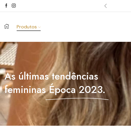
dos acima de 100€.
Comprar já ->
Produtos
As últimas tendências
femininas
Época 2023.