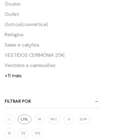
Óculos
Outlet
Outros(cosmética)
Relógios
Saias e calções
VESTIDOS CERIMÓNIA 25€
Vestidos e camisolões
+11 mais
FILTRAR POR
L
L/XL
M
M/L
S
S/M
XL
XS
XXL