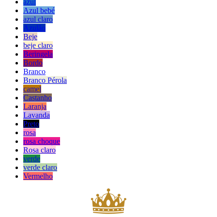
azul
Azul bebé
azul claro
Azulão
Beje
beje claro
Beringela
Bordo
Branco
Branco Pérola
camel
Castanho
Laranja
Lavanda
Preto
rosa
rosa choque
Rosa claro
verde
verde claro
Vermelho