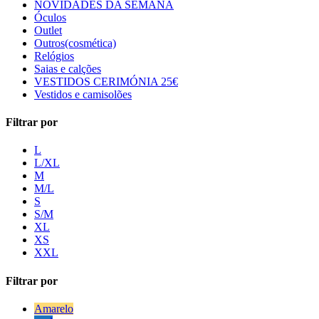
NOVIDADES DA SEMANA
Óculos
Outlet
Outros(cosmética)
Relógios
Saias e calções
VESTIDOS CERIMÓNIA 25€
Vestidos e camisolões
Filtrar por
L
L/XL
M
M/L
S
S/M
XL
XS
XXL
Filtrar por
Amarelo