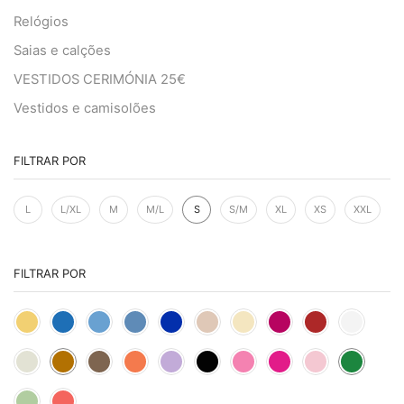
Relógios
Saias e calções
VESTIDOS CERIMÓNIA 25€
Vestidos e camisolões
FILTRAR POR
L
L/XL
M
M/L
S
S/M
XL
XS
XXL
FILTRAR POR