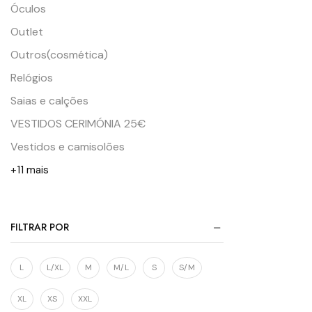
Óculos
Outlet
Outros(cosmética)
Relógios
Saias e calções
VESTIDOS CERIMÓNIA 25€
Vestidos e camisolões
+11 mais
FILTRAR POR
L
L/XL
M
M/L
S
S/M
XL
XS
XXL