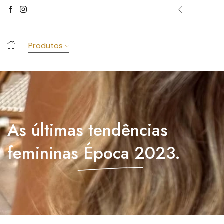
dos acima de 100€.
Comprar já ->
Produtos
As últimas tendências
femininas
Época 2023.