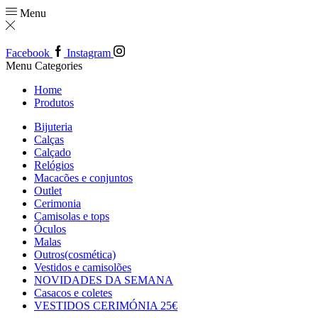
Menu
Facebook
Instagram
Menu
Categories
Home
Produtos
Bijuteria
Calças
Calçado
Relógios
Macacões e conjuntos
Outlet
Cerimonia
Camisolas e tops
Óculos
Malas
Outros(cosmética)
Vestidos e camisolões
NOVIDADES DA SEMANA
Casacos e coletes
VESTIDOS CERIMÓNIA 25€