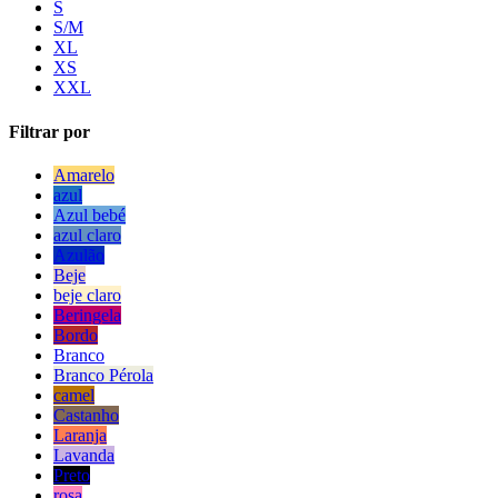
S
S/M
XL
XS
XXL
Filtrar por
Amarelo
azul
Azul bebé
azul claro
Azulão
Beje
beje claro
Beringela
Bordo
Branco
Branco Pérola
camel
Castanho
Laranja
Lavanda
Preto
rosa