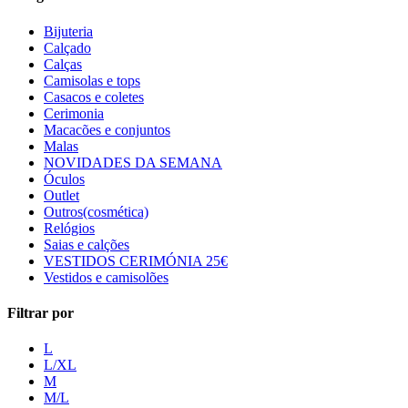
Bijuteria
Calçado
Calças
Camisolas e tops
Casacos e coletes
Cerimonia
Macacões e conjuntos
Malas
NOVIDADES DA SEMANA
Óculos
Outlet
Outros(cosmética)
Relógios
Saias e calções
VESTIDOS CERIMÓNIA 25€
Vestidos e camisolões
Filtrar por
L
L/XL
M
M/L