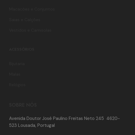
Macacões e Conjuntos
Saias e Calções
Vestidos e Camisolas
ACESSÓRIOS
Bijutaria
Malas
Relógios
SOBRE NÓS
Avenida Doutor José Paulino Freitas Neto 245 4620-
523 Lousada, Portugal