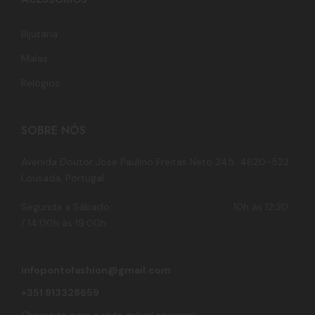
Bijutaria
Malas
Relógios
SOBRE NÓS
Avenida Doutor José Paulino Freitas Neto 245 4620-523
Lousada, Portugal
Segunda a Sábado 10h às 12:30
/ 14:00h às 19:00h
infopontofashion@gmail.com
+351 913328659
Chamada para a rede móvel nacional