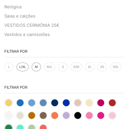
Relógios
Saias e calções
VESTIDOS CERIMÓNIA 25€
Vestidos e camisolões
FILTRAR POR
L
L/XL
M
M/L
S
S/M
XL
XS
XXL
FILTRAR POR