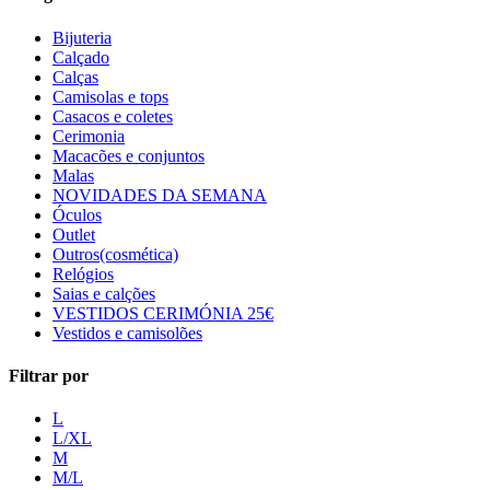
Bijuteria
Calçado
Calças
Camisolas e tops
Casacos e coletes
Cerimonia
Macacões e conjuntos
Malas
NOVIDADES DA SEMANA
Óculos
Outlet
Outros(cosmética)
Relógios
Saias e calções
VESTIDOS CERIMÓNIA 25€
Vestidos e camisolões
Filtrar por
L
L/XL
M
M/L