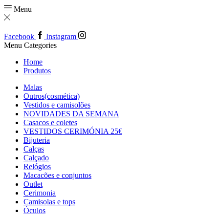
Menu
Facebook
Instagram
Menu
Categories
Home
Produtos
Malas
Outros(cosmética)
Vestidos e camisolões
NOVIDADES DA SEMANA
Casacos e coletes
VESTIDOS CERIMÓNIA 25€
Bijuteria
Calças
Calçado
Relógios
Macacões e conjuntos
Outlet
Cerimonia
Camisolas e tops
Óculos