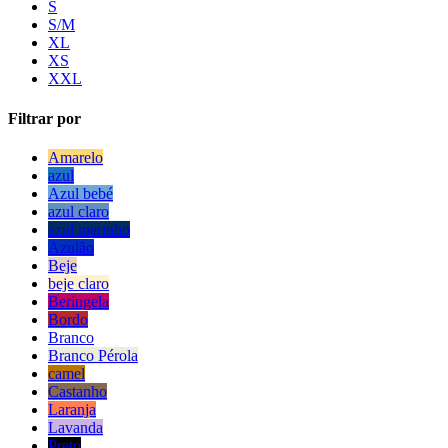
S
S/M
XL
XS
XXL
Filtrar por
Amarelo
azul
Azul bebé
azul claro
azul marinho
Azulão
Beje
beje claro
Beringela
Bordo
Branco
Branco Pérola
camel
Castanho
Laranja
Lavanda
Preto