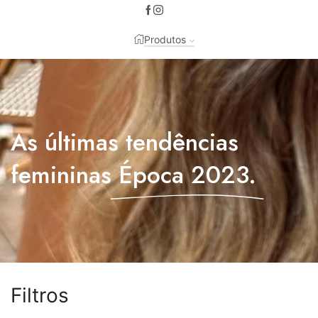
Entrega gratuita em pedidos acima de 100€.
Comprar já ->
Produtos
As últimas tendências
femininas
Época 2023.
Filtros