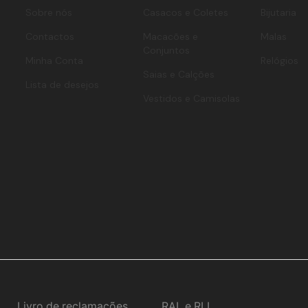
Sobre nós
Casacos e Coletes
Bijutaria
Contactos
Macacões e
Malas
Conjuntos
Minha Conta
Relógios
Saias e Calções
Lista de desejos
Vestidos e Camisolas
Livro de reclamações
RAL e RLL