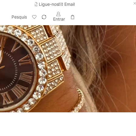
Ligue-nos
Email
Entrega gratuita em pedidos acima de 100€.
Comprar já ->
Pesquisar
Entrar