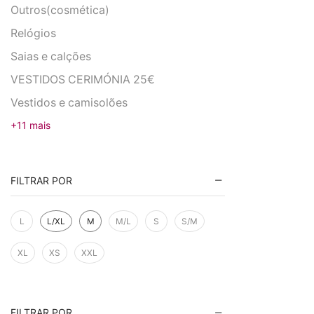
Outros(cosmética)
Relógios
Saias e calções
VESTIDOS CERIMÓNIA 25€
Vestidos e camisolões
+11 mais
FILTRAR POR
L
L/XL
M
M/L
S
S/M
XL
XS
XXL
FILTRAR POR