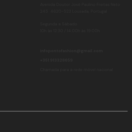
Avenida Doutor José Paulino Freitas Neto
245 4620-523 Lousada, Portugal
Segunda a Sábado
10h às 12:30 / 14:00h às 19:00h
infopontofashion@gmail.com
+351 913328659
Chamada para a rede móvel nacional