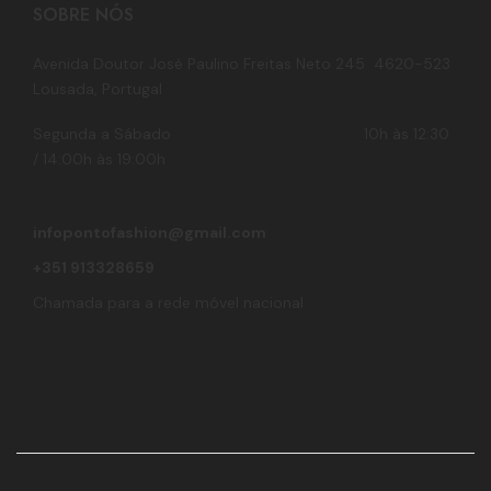
SOBRE NÓS
Avenida Doutor José Paulino Freitas Neto 245 4620-523
Lousada, Portugal
Segunda a Sábado 10h às 12:30
/ 14:00h às 19:00h
infopontofashion@gmail.com
+351 913328659
Chamada para a rede móvel nacional