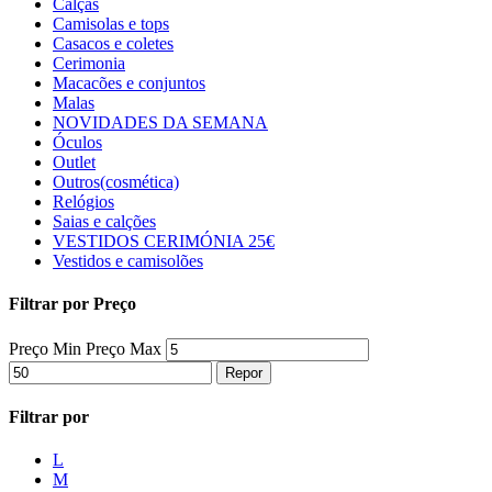
Calças
Camisolas e tops
Casacos e coletes
Cerimonia
Macacões e conjuntos
Malas
NOVIDADES DA SEMANA
Óculos
Outlet
Outros(cosmética)
Relógios
Saias e calções
VESTIDOS CERIMÓNIA 25€
Vestidos e camisolões
Filtrar por Preço
Preço Min
Preço Max
Repor
Filtrar por
L
M