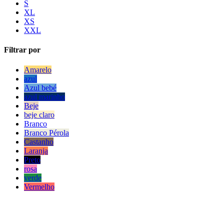
S
XL
XS
XXL
Filtrar por
Amarelo
azul
Azul bebé
azul marinho
Beje
beje claro
Branco
Branco Pérola
Castanho
Laranja
Preto
rosa
verde
Vermelho