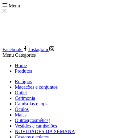
Menu
Facebook
Instagram
Menu
Categories
Home
Produtos
Relógios
Macacões e conjuntos
Outlet
Cerimonia
Camisolas e tops
Óculos
Malas
Outros(cosmética)
Vestidos e camisolões
NOVIDADES DA SEMANA
Casacos e coletes