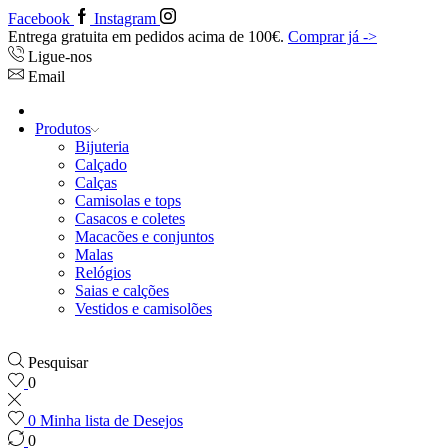
Facebook
Instagram
Entrega gratuita em pedidos acima de 100€.
Comprar já ->
Ligue-nos
Email
Produtos
Bijuteria
Calçado
Calças
Camisolas e tops
Casacos e coletes
Macacões e conjuntos
Malas
Relógios
Saias e calções
Vestidos e camisolões
Pesquisar
0
0
Minha lista de Desejos
0