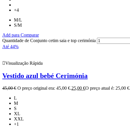
+4
M/L
S/M
Add para Comparar
Quantidade de Conjunto cetim saia e top cerimónia
Até 44%
Visualização Rápida
Vestido azul bebé Cerimónia
45,00
€
O preço original era: 45,00 €.
25,00
€
O preço atual é: 25,00 €
L
M
S
XL
XXL
+1