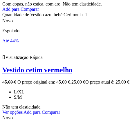
Com copas, não estica, com aro. Não tem elasticidade.
Add para Comparar
Quantidade de Vestido azul bebé Cerimónia
Novo
Esgotado
Até 44%
Visualização Rápida
Vestido cetim vermelho
45,00
€
O preço original era: 45,00 €.
25,00
€
O preço atual é: 25,00 €
L/XL
S/M
Não tem elasticidade.
Ver opções
Add para Comparar
Novo