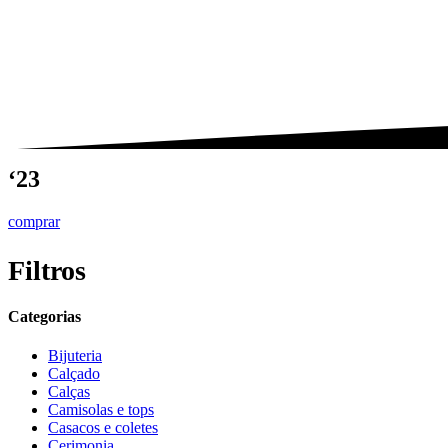
‘23
comprar
Filtros
Categorias
Bijuteria
Calçado
Calças
Camisolas e tops
Casacos e coletes
Cerimonia