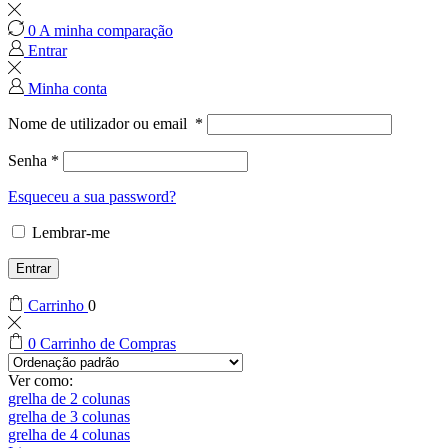
0
A minha comparação
Entrar
Minha conta
Nome de utilizador ou email
*
Senha
*
Esqueceu a sua password?
Lembrar-me
Entrar
Carrinho
0
0
Carrinho de Compras
Ver como:
grelha de 2 colunas
grelha de 3 colunas
grelha de 4 colunas