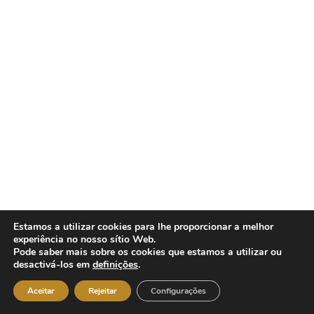
Estamos a utilizar cookies para lhe proporcionar a melhor
experiência no nosso sítio Web.
Pode saber mais sobre os cookies que estamos a utilizar ou
desactivá-los em
definições
.
0
Aceitar
Rejeitar
Configurações
Início
Loja
Lista de desejos
Entrar
Mais