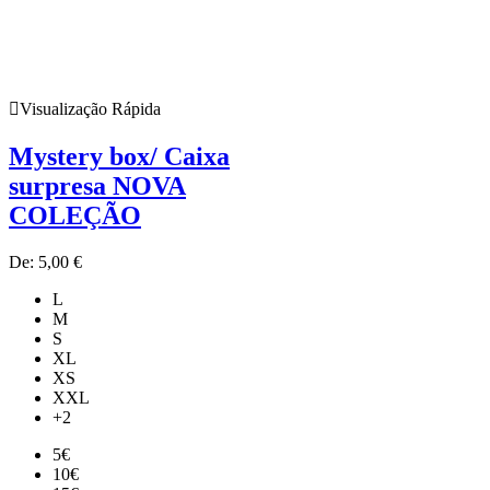
Visualização Rápida
Mystery box/ Caixa
surpresa NOVA
COLEÇÃO
De:
5,00
€
L
M
S
XL
XS
XXL
+2
5€
10€