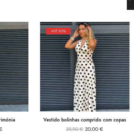
ATÉ 50%
rimónia
Vestido bolinhas comprido com copas
€
39,90
€
20,00
€