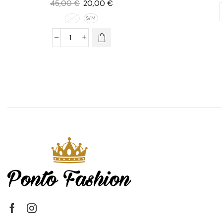
45,00
€
20,00
€
M/L
S/M