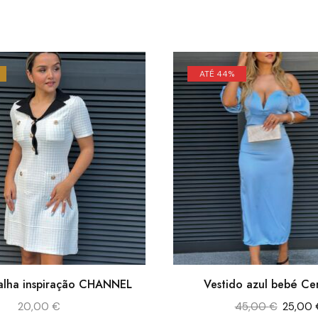
ATÉ 44%
alha inspiração CHANNEL
Vestido azul bebé Ce
20,00
€
45,00
€
25,00