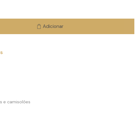
Adicionar
os
s e camisolões