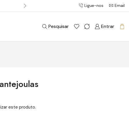
Ligue-nos
Email
Entrega gratuita em pedidos acim
Pesquisar
Entrar
antejoulas
izar este produto.