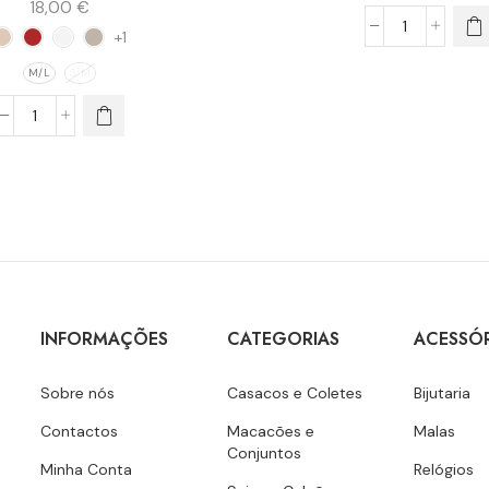
18,00
€
+1
M/L
S/M
INFORMAÇÕES
CATEGORIAS
ACESSÓ
Sobre nós
Casacos e Coletes
Bijutaria
Contactos
Macacões e
Malas
Conjuntos
Minha Conta
Relógios