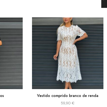
ços
Vestido comprido branco de renda
59,90
€