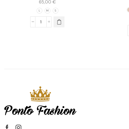
65,00
€
L
M
S