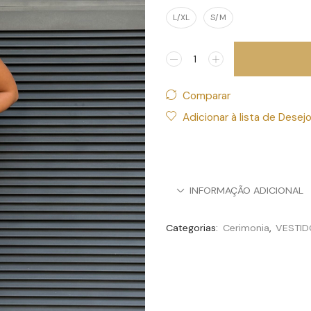
L/XL
S/M
Comparar
Adicionar à lista de Desej
INFORMAÇÃO ADICIONAL
Categorias:
Cerimonia
,
VESTID