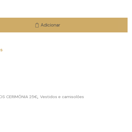
Adicionar
os
OS CERIMÓNIA 25€
,
Vestidos e camisolões