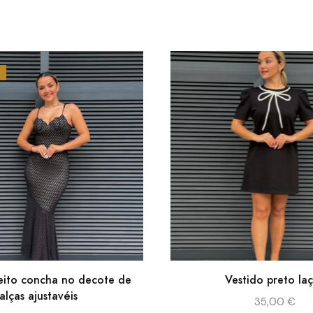
eito concha no decote de
Vestido preto la
alças ajustavéis
35,00
€