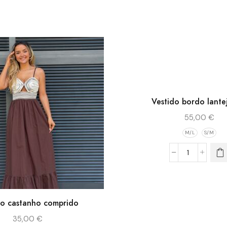
Vestido bordo lante
55,00
€
M/L
S/M
do castanho comprido
35,00
€