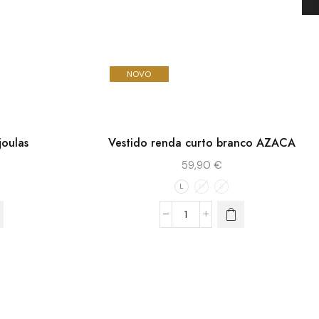
NOVO
joulas
Vestido renda curto branco AZACA
59,90
€
L
M
S