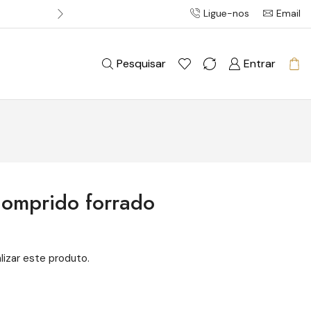
Ligue-nos
Email
Entrega gratuita em pedidos acim
Pesquisar
Entrar
comprido forrado
lizar este produto.