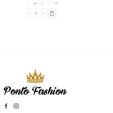
+1
L
M
S
XL