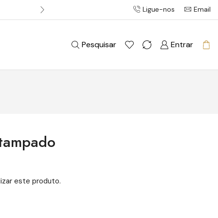
Ligue-nos
Email
Entrega gratuita em pedidos acim
Pesquisar
Entrar
stampado
izar este produto.