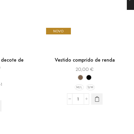
NOVO
o decote de
Vestido comprido de renda
s
20,00
€
+1
M/L
S/M