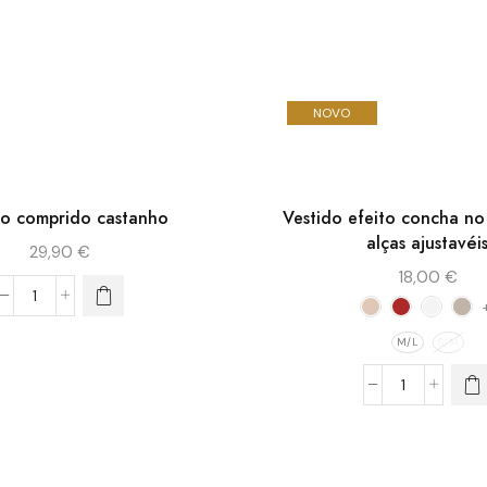
NOVO
do comprido castanho
Vestido efeito concha n
alças ajustavéi
29,90
€
18,00
€
M/L
S/M