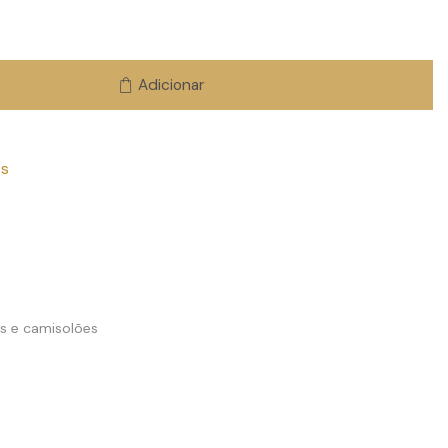
Adicionar
os
s e camisolões